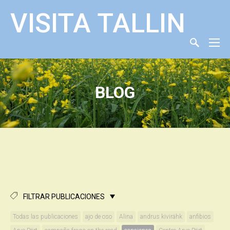
VISITA TALLIN
BLOG
FILTRAR PUBLICACIONES
Todas las publicaciones
ajo de oso
Alina
andrus kivirähk
anfibios