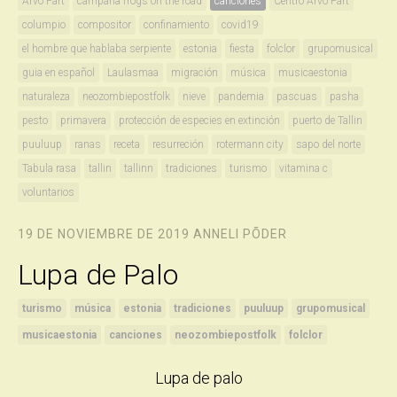
Arvo Pärt
campaña frogs on the road
canciones
Centro Arvo Pärt
columpio
compositor
confinamiento
covid19
el hombre que hablaba serpiente
estonia
fiesta
folclor
grupomusical
guia en español
Laulasmaa
migración
música
musicaestonia
naturaleza
neozombiepostfolk
nieve
pandemia
pascuas
pasha
pesto
primavera
protección de especies en extinción
puerto de Tallin
puuluup
ranas
receta
resurreción
rotermann city
sapo del norte
Tabula rasa
tallin
tallinn
tradiciones
turismo
vitamina c
voluntarios
19 DE NOVIEMBRE DE 2019
ANNELI PÕDER
Lupa de Palo
turismo
música
estonia
tradiciones
puuluup
grupomusical
musicaestonia
canciones
neozombiepostfolk
folclor
Lupa de palo