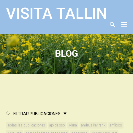
VISITA TALLIN
BLOG
FILTRAR PUBLICACIONES
Todas las publicaciones
ajo de oso
Alina
andrus kivirähk
anfibios