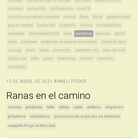
Arvo Pärt
campaña frogs on the road
canciones
Centro Arvo Pärt
columpio
compositor
confinamiento
covid19
el hombre que hablaba serpiente
estonia
fiesta
folclor
grupomusical
guia en español
Laulasmaa
migración
música
musicaestonia
naturaleza
neozombiepostfolk
nieve
pandemia
pascuas
pasha
pesto
primavera
protección de especies en extinción
puerto de Tallin
puuluup
ranas
receta
resurreción
rotermann city
sapo del norte
Tabula rasa
tallin
tallinn
tradiciones
turismo
vitamina c
voluntarios
15 DE ABRIL DE 2021
ANNELI PÕDER
Ranas en el camino
estonia
pandemia
tallin
tallinn
ranas
anfibios
migración
primavera
voluntarios
protección de especies en extinción
campaña frogs on the road