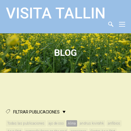
VISITA TALLIN
BLOG
FILTRAR PUBLICACIONES
Todas las publicaciones
ajo de oso
Alina
andrus kivirähk
anfibios