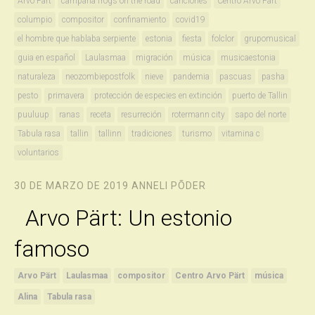
Arvo Pärt
campaña frogs on the road
canciones
Centro Arvo Pärt
columpio
compositor
confinamiento
covid19
el hombre que hablaba serpiente
estonia
fiesta
folclor
grupomusical
guia en español
Laulasmaa
migración
música
musicaestonia
naturaleza
neozombiepostfolk
nieve
pandemia
pascuas
pasha
pesto
primavera
protección de especies en extinción
puerto de Tallin
puuluup
ranas
receta
resurreción
rotermann city
sapo del norte
Tabula rasa
tallin
tallinn
tradiciones
turismo
vitamina c
voluntarios
30 DE MARZO DE 2019
ANNELI PÕDER
Arvo Pärt: Un estonio
famoso
Arvo Pärt
Laulasmaa
compositor
Centro Arvo Pärt
música
Alina
Tabula rasa