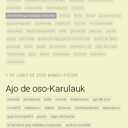
Arvo Pärt
campaña frogs on the road
canciones
Centro Arvo Pärt
columpio
compositor
confinamiento
covid19
el hombre que hablaba serpiente
estonia
fiesta
folclor
grupomusical
guia en español
Laulasmaa
migración
música
musicaestonia
naturaleza
neozombiepostfolk
nieve
pandemia
pascuas
pasha
pesto
primavera
protección de especies en extinción
puerto de Tallin
puuluup
ranas
receta
resurreción
rotermann city
sapo del norte
Tabula rasa
tallin
tallinn
tradiciones
turismo
vitamina c
voluntarios
1 DE JUNIO DE 2020
ANNELI PÕDER
Ajo de oso-Karulauk
estonia
primavera
tallin
receta
tradiciones
ajo de oso
covid19
vitamina c
tallinn
turismo
confinamiento
naturaleza
guia en español
pesto
sapo del norte
el hombre que hablaba serpiente
andrus kivirähk