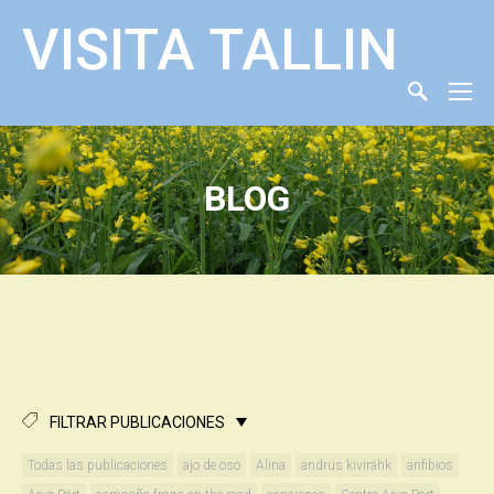
VISITA TALLIN
BLOG
FILTRAR PUBLICACIONES
Todas las publicaciones
ajo de oso
Alina
andrus kivirähk
anfibios