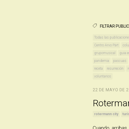
FILTRAR PUBLI
Todas las publicacion
Centro Arvo Pärt
col
grupomusical
guia e
pandemia
pascuas
receta
resurreción
voluntarios
22 DE MAYO DE 
Roterman
rotermann city
tur
Cuando arribas