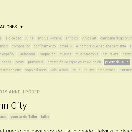
CACIONES
es
ajo de oso
Alina
andrus kivirähk
anfibios
Arvo Pärt
campaña frogs on t
umpio
compositor
confinamiento
covid19
el hombre que hablaba serpiente
e
n español
Laulasmaa
migración
música
musicaestonia
naturaleza
neozo
pasha
pesto
primavera
protección de especies en extinción
puerto de Tallin
rotermann city
sapo del norte
Tabula rasa
tallin
tallinn
tradiciones
turismo
2019
ANNELI PÕDER
n City
ismo
puerto de Tallin
tallin
 al puerto de pasajeros de Tallin desde Helsinki o des