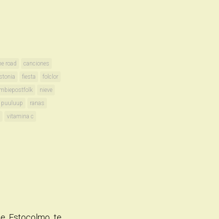
he road
canciones
stonia
fiesta
folclor
mbiepostfolk
nieve
puuluup
ranas
vitamina c
de Estocolmo te