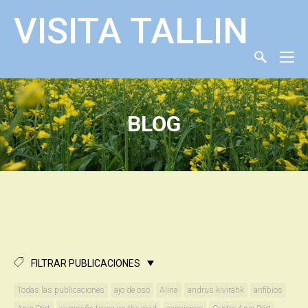
VISITA TALLIN
BLOG
FILTRAR PUBLICACIONES
Todas las publicaciones
ajo de oso
Alina
andrus kivirähk
anfibios