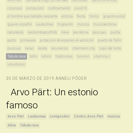
Arvo Pärt
campaña frogs on the road
canciones
Centro Arvo Pärt
columpio
compositor
confinamiento
covid19
el hombre que hablaba serpiente
estonia
fiesta
folclor
grupomusical
guia en español
Laulasmaa
migración
música
musicaestonia
naturaleza
neozombiepostfolk
nieve
pandemia
pascuas
pasha
pesto
primavera
protección de especies en extinción
puerto de Tallin
puuluup
ranas
receta
resurreción
rotermann city
sapo del norte
Tabula rasa
tallin
tallinn
tradiciones
turismo
vitamina c
voluntarios
30 DE MARZO DE 2019
ANNELI PÕDER
Arvo Pärt: Un estonio
famoso
Arvo Pärt
Laulasmaa
compositor
Centro Arvo Pärt
música
Alina
Tabula rasa