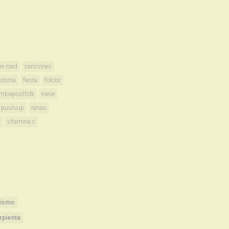
he road
canciones
stonia
fiesta
folclor
mbiepostfolk
nieve
puuluup
ranas
vitamina c
rismo
rpiente