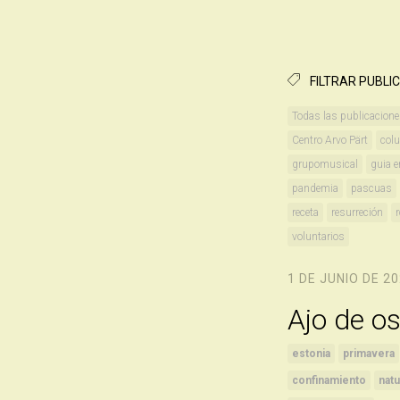
FILTRAR PUBLI
Todas las publicacion
Centro Arvo Pärt
col
grupomusical
guia e
pandemia
pascuas
receta
resurreción
voluntarios
1 DE JUNIO DE 2
Ajo de o
estonia
primavera
confinamiento
natu