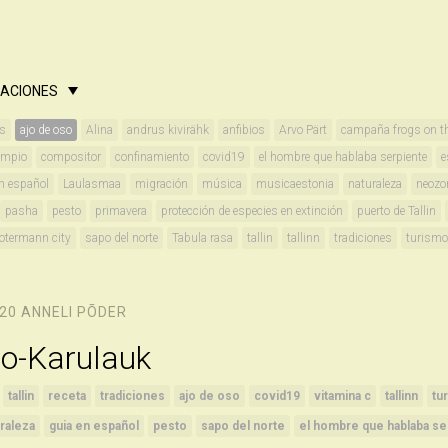
CACIONES
es
ajo de oso
Alina
andrus kivirähk
anfibios
Arvo Pärt
campaña frogs on t
umpio
compositor
confinamiento
covid19
el hombre que hablaba serpiente
e
n español
Laulasmaa
migración
música
musicaestonia
naturaleza
neozo
pasha
pesto
primavera
protección de especies en extinción
puerto de Tallin
rotermann city
sapo del norte
Tabula rasa
tallin
tallinn
tradiciones
turismo
020
ANNELI PÕDER
so-Karulauk
tallin
receta
tradiciones
ajo de oso
covid19
vitamina c
tallinn
tu
raleza
guia en español
pesto
sapo del norte
el hombre que hablaba se