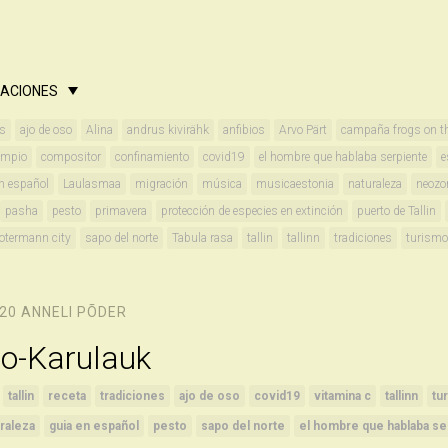
CACIONES
es
ajo de oso
Alina
andrus kivirähk
anfibios
Arvo Pärt
campaña frogs on t
umpio
compositor
confinamiento
covid19
el hombre que hablaba serpiente
e
n español
Laulasmaa
migración
música
musicaestonia
naturaleza
neozo
pasha
pesto
primavera
protección de especies en extinción
puerto de Tallin
rotermann city
sapo del norte
Tabula rasa
tallin
tallinn
tradiciones
turismo
020
ANNELI PÕDER
so-Karulauk
tallin
receta
tradiciones
ajo de oso
covid19
vitamina c
tallinn
tu
raleza
guia en español
pesto
sapo del norte
el hombre que hablaba se