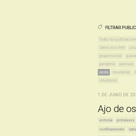
FILTRAR PUBLI
Todas las publicacion
Centro Arvo Pärt
col
grupomusical
guia e
pandemia
pascuas
receta
resurreción
voluntarios
1 DE JUNIO DE 2
Ajo de o
estonia
primavera
confinamiento
natu