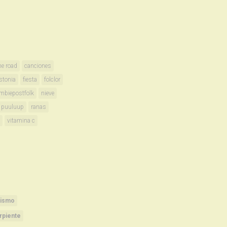
he road
canciones
stonia
fiesta
folclor
mbiepostfolk
nieve
puuluup
ranas
vitamina c
rismo
rpiente