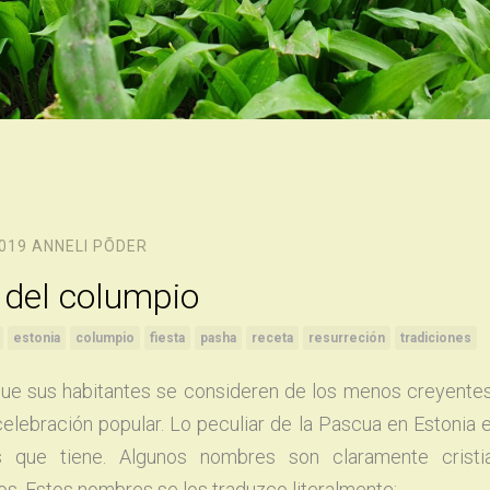
2019
ANNELI PÕDER
 del columpio
estonia
columpio
fiesta
pasha
receta
resurreción
tradiciones
que sus habitantes se consideren de los menos creyentes
elebración popular. Lo peculiar de la Pascua en Estonia e
 que tiene. Algunos nombres son claramente cristi
s. Estos nombres se los traduzco literalmente: