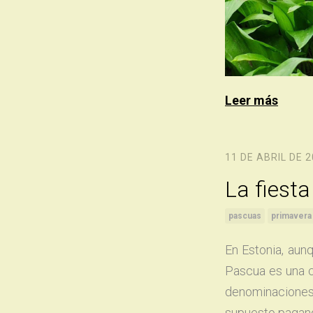
Leer más
11 DE ABRIL DE 
La fiesta
pascuas
primavera
En Estonia, aun
Pascua es una c
denominaciones
supuesto pagano